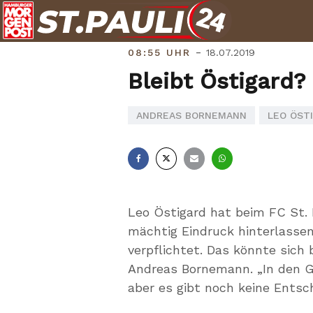
Skip
to
content
-
08:55 UHR
18.07.2019
Bleibt Östigard
ANDREAS BORNEMANN
LEO ÖST
Facebook
X
E-
Whatsapp
Mail
Leo Östigard hat beim FC St. 
mächtig Eindruck hinterlasse
verpflichtet. Das könnte sich
Andreas Bornemann. „In den G
aber es gibt noch keine Entsch