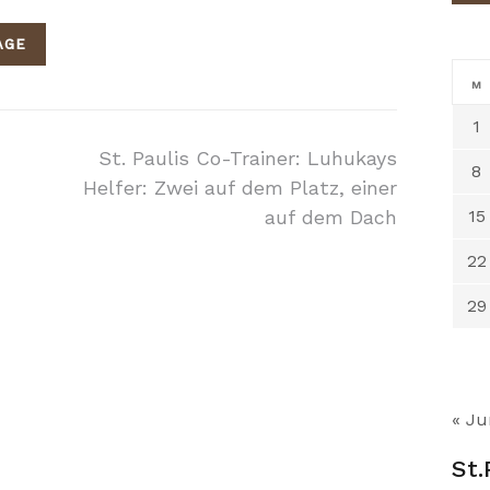
AGE
M
1
on
St. Paulis Co-Trainer: Luhukays
8
Helfer: Zwei auf dem Platz, einer
auf dem Dach
15
22
29
« Ju
St.