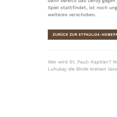
dann bereits das Derby gege
Spiel stattfindet, ist noch un
weiteres verschoben.
ZURÜCK ZUR STPAULI24-HOMEP
Beitragsnavigati
Wer wird St. Pauli-Kapitän? 
Luhukay die Binde kreisen läs