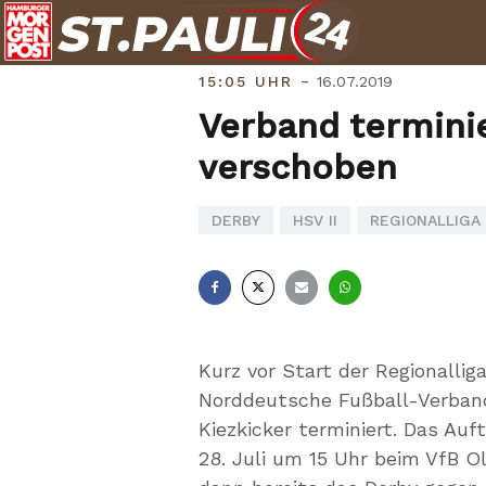
Skip
to
content
-
15:05 UHR
16.07.2019
Verband termini
verschoben
DERBY
HSV II
REGIONALLIGA
Facebook
X
E-
Whatsapp
Mail
Kurz vor Start der Regionall
Norddeutsche Fußball-Verband
Kiezkicker terminiert. Das Auf
28. Juli um 15 Uhr beim VfB O