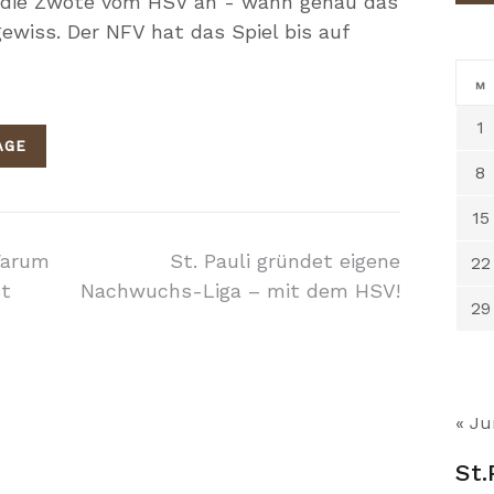
n die Zwote vom HSV an - wann genau das
gewiss. Der NFV hat das Spiel bis auf
M
1
AGE
8
15
on
Warum
St. Pauli gründet eigene
22
st
Nachwuchs-Liga – mit dem HSV!
29
« Ju
St.