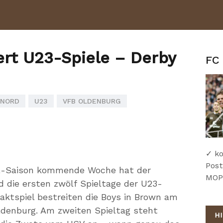
ert U23-Spiele – Derby
FC 
 NORD
U23
VFB OLDENBURG
✓ ko
Post
iga-Saison kommende Woche hat der
MOPO
 die ersten zwölf Spieltage der U23-
taktspiel bestreiten die Boys in Brown am
ldenburg. Am zweiten Spieltag steht
H