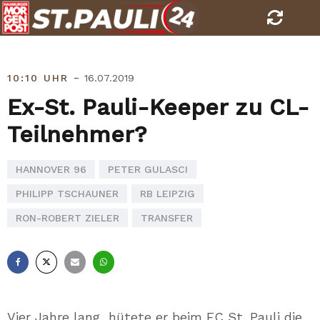
Skip
to
content
-
10:10 UHR
16.07.2019
Ex-St. Pauli-Keeper zu CL-
Teilnehmer?
HANNOVER 96
PETER GULASCI
PHILIPP TSCHAUNER
RB LEIPZIG
RON-ROBERT ZIELER
TRANSFER
Facebook
X
E-
Whatsapp
Mail
Vier Jahre lang hütete er beim FC St. Pauli die