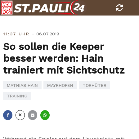
Skip
to
content
-
11:37 UHR
06.07.2019
So sollen die Keeper
besser werden: Hain
trainiert mit Sichtschutz
MATHIAS HAIN
MAYRHOFEN
TORHÜTER
TRAINING
Facebook
X
E-
Whatsapp
Mail
Während die Spieler auf dem Hauptplatz mit