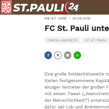
Skip
to
content
-
06:47 UHR
30.06.2019
FC St. Pauli unt
CAROLA RACKETE
FC ST. PAULI
Facebook
X
E-
Whatsapp
Mail
Eine große Solidaritätswelle r
Italien festgenommene Kapitän
einziger Vertreter der großen 
mit einem Tweet („Seenotrettu
der Menschlichkeit!“) unterst
dafür viel Lob und Anerkennun