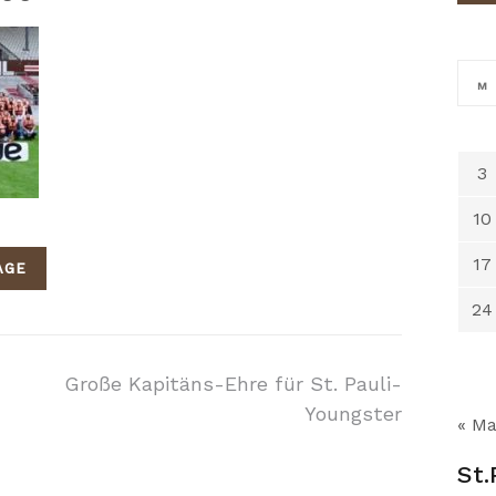
M
3
10
17
AGE
24
on
Große Kapitäns-Ehre für St. Pauli-
Youngster
« Ma
St.