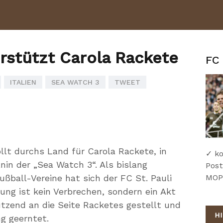
erstützt Carola Rackete
FC 
ITALIEN
SEA WATCH 3
TWEET
ollt durchs Land für Carola Rackete, in
✓ ko
in der „Sea Watch 3“. Als bislang
Post
Fußball-Vereine hat sich der FC St. Pauli
MOPO
ng ist kein Verbrechen, sondern ein Akt
ützend an die Seite Racketes gestellt und
H
g geerntet.