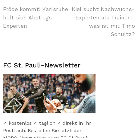
Beitragsnavigation
Fröde kommt! Karlsruhe
Kiel sucht Nachwuchs-
holt sich Abstiegs-
Experten als Trainer –
Experten
was ist mit Timo
Schultz?
FC St. Pauli-Newsletter
✓ kostenlos ✓ täglich ✓ direkt in Ihr
Postfach. Bestellen Sie jetzt den
MOPO-Newsletter zum FC St.Pauli!