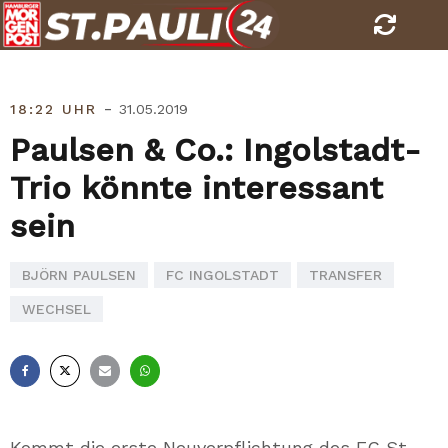
Skip
to
content
-
18:22 UHR
31.05.2019
Paulsen & Co.: Ingolstadt-
Trio könnte interessant
sein
BJÖRN PAULSEN
FC INGOLSTADT
TRANSFER
WECHSEL
Facebook
X
E-
Whatsapp
Mail
Kommt die erste Neuverpflichtung des FC St.