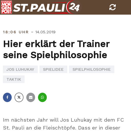
Skip
to
content
-
18:06 UHR
14.05.2019
Hier erklärt der Trainer
seine Spielphilosophie
JOS LUHUKAY
SPIELIDEE
SPIELPHILOSOPHIE
TAKTIK
Facebook
X
E-
Whatsapp
Mail
Im nächsten Jahr will Jos Luhukay mit dem FC
St. Pauli an die Fleischtöpfe. Dass er in dieser