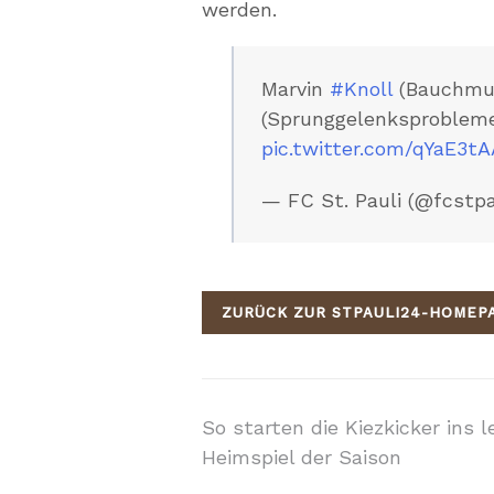
werden.
Marvin
#Knoll
(Bauchmu
(Sprunggelenksproblem
pic.twitter.com/qYaE3t
— FC St. Pauli (@fcstpa
ZURÜCK ZUR STPAULI24-HOMEP
Beitragsnavigati
So starten die Kiezkicker ins l
Heimspiel der Saison