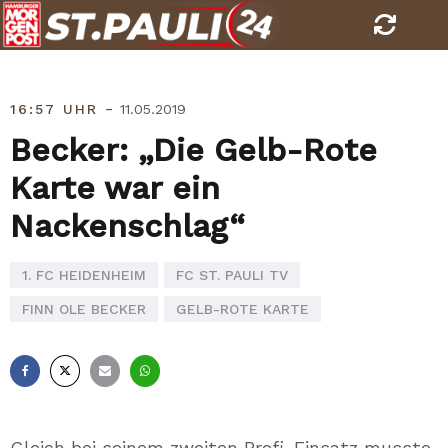
Skip
to
content
-
16:57 UHR
11.05.2019
Becker: „Die Gelb-Rote
Karte war ein
Nackenschlag“
1. FC HEIDENHEIM
FC ST. PAULI TV
FINN OLE BECKER
GELB-ROTE KARTE
Facebook
X
E-
Whatsapp
Mail
Gleich bei seinem zweiten Profi-Einsatz musste