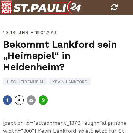
Skip
to
content
-
10:14 UHR
19.04.2019
Bekommt Lankford sein
„Heimspiel“ in
Heidenheim?
1. FC HEIDENHEIM
KEVIN LANKFORD
Facebook
X
E-
Whatsapp
Mail
[caption id="attachment_1379" align="alignnone"
width="300"]
Kevin Lankford spielt jetzt für St.