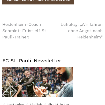
Beitragsnavigation
Heidenheim-Coach
Luhukay: „Wir fahren
Schmidt: Er ist elf St.
ohne Angst nach
Pauli-Trainer!
Heidenheim“
FC St. Pauli-Newsletter
✓ kostenlos ✓ täglich ✓ direkt in Ihr