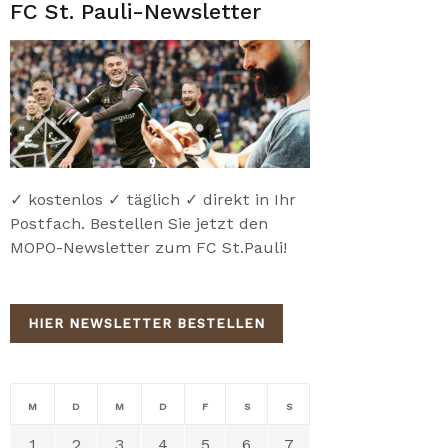
FC St. Pauli-Newsletter
✓ kostenlos ✓ täglich ✓ direkt in Ihr
Postfach. Bestellen Sie jetzt den
MOPO-Newsletter zum FC St.Pauli!
HIER NEWSLETTER BESTELLEN
M
D
M
D
F
S
S
1
2
3
4
5
6
7