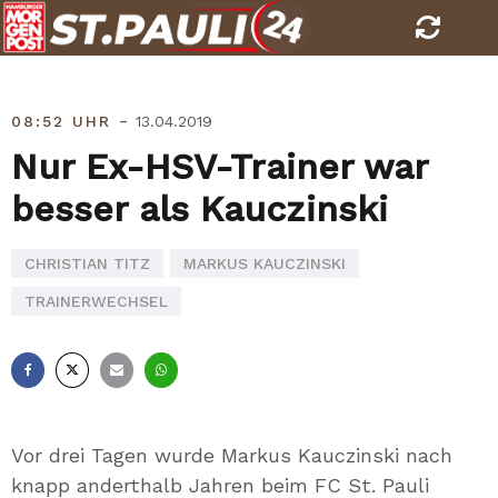
Skip
to
content
-
08:52 UHR
13.04.2019
Nur Ex-HSV-Trainer war
besser als Kauczinski
CHRISTIAN TITZ
MARKUS KAUCZINSKI
TRAINERWECHSEL
Facebook
X
E-
Whatsapp
Mail
Vor drei Tagen wurde Markus Kauczinski nach
knapp anderthalb Jahren beim FC St. Pauli