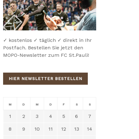
✓ kostenlos ✓ täglich ✓ direkt in Ihr
Postfach. Bestellen Sie jetzt den
MOPO-Newsletter zum FC St.Pauli!
HIER NEWSLETTER BESTELLEN
M
D
M
D
F
S
S
1
2
3
4
5
6
7
8
9
10
11
12
13
14