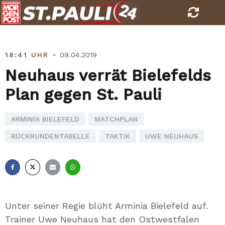
Skip
to
content
-
18:41 UHR
09.04.2019
Neuhaus verrät Bielefelds
Plan gegen St. Pauli
ARMINIA BIELEFELD
MATCHPLAN
RÜCKRUNDENTABELLE
TAKTIK
UWE NEUHAUS
Facebook
X
E-
Whatsapp
Mail
Unter seiner Regie blüht Arminia Bielefeld auf.
Trainer Uwe Neuhaus hat den Ostwestfalen