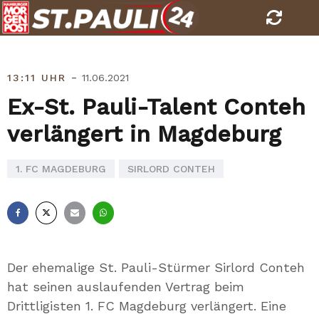
Skip
to
content
-
13:11 UHR
11.06.2021
Ex-St. Pauli-Talent Conteh
verlängert in Magdeburg
1. FC MAGDEBURG
SIRLORD CONTEH
Facebook
X
E-
Whatsapp
Mail
Der ehemalige St. Pauli-Stürmer Sirlord Conteh
hat seinen auslaufenden Vertrag beim
Drittligisten 1. FC Magdeburg verlängert. Eine