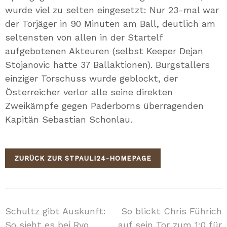
wurde viel zu selten eingesetzt: Nur 23-mal war
der Torjäger in 90 Minuten am Ball, deutlich am
seltensten von allen in der Startelf
aufgebotenen Akteuren (selbst Keeper Dejan
Stojanovic hatte 37 Ballaktionen). Burgstallers
einziger Torschuss wurde geblockt, der
Österreicher verlor alle seine direkten
Zweikämpfe gegen Paderborns überragenden
Kapitän Sebastian Schonlau.
ZURÜCK ZUR STPAULI24-HOMEPAGE
Beitragsnavigation
Schultz gibt Auskunft:
So blickt Chris Führich
So sieht es bei Ryo
auf sein Tor zum 1:0 für