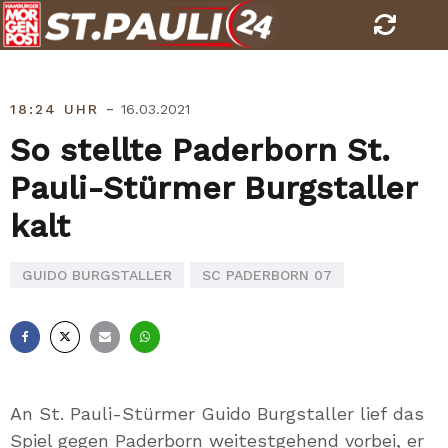
Skip
to
content
-
18:24 UHR
16.03.2021
So stellte Paderborn St.
Pauli-Stürmer Burgstaller
kalt
GUIDO BURGSTALLER
SC PADERBORN 07
Facebook
X
E-
Whatsapp
Mail
An St. Pauli-Stürmer Guido Burgstaller lief das
Spiel gegen Paderborn weitestgehend vorbei, er