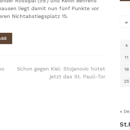
xander Rossipal (59.) und Kevin Behrens
dhausen liegt damit nun fünf Punkte vor
eren Nichtabstiegsplatz 15.
M
AGE
4
11
on
mo
Schon gegen Kiel: Stojanovic hütet
18
jetzt das St. Pauli-Tor
25
« De
St.