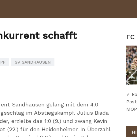
onkurrent schafft
FC 
PF
SV SANDHAUSEN
✓ ko
Post
urrent Sandhausen gelang mit dem 4:0
MOPO
gsschlag im Abstiegskampf. Julius Biada
er, erzielte das 1:0 (9.) und zwang Kevin
t (22.) für den Heidenheimer. In Überzahl
H