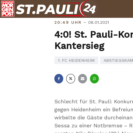
Skip
to
content
-
20:49 UHR
08.01.2021
4:0! St. Pauli-K
Kantersieg
1. FC HEIDENHEIM
ABSTIEGSKAM
Facebook
X
E-
Whatsapp
Mail
Schlecht für St. Pauli: Konk
gegen Heidenheim ein Befreiun
wirbelte die Gäste durcheinand
Sessa zu einer Notbremse – Ro