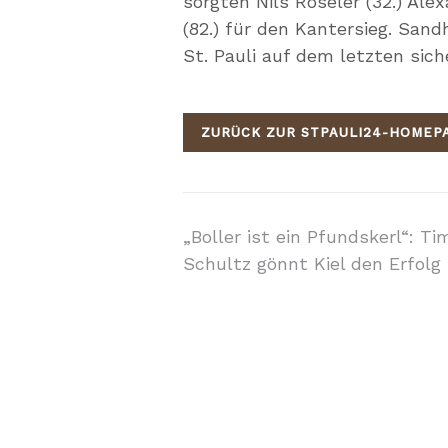
sorgten Nils Röseler (32.) Ale
(82.) für den Kantersieg. San
St. Pauli auf dem letzten sich
ZURÜCK ZUR STPAULI24-HOMEP
Beitragsnavigati
„Boller ist ein Pfundskerl“: Ti
Schultz gönnt Kiel den Erfolg