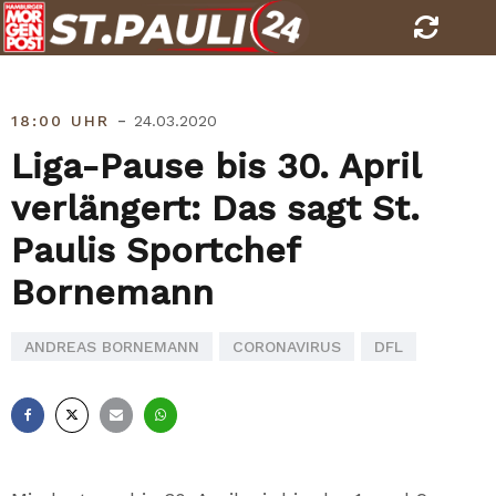
Skip
to
content
-
18:00 UHR
24.03.2020
Liga-Pause bis 30. April
verlängert: Das sagt St.
Paulis Sportchef
Bornemann
ANDREAS BORNEMANN
CORONAVIRUS
DFL
Facebook
X
E-
Whatsapp
Mail