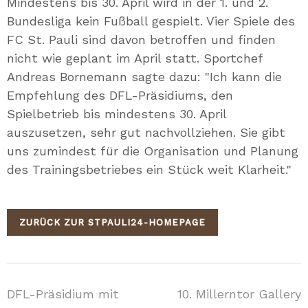
Mindestens bis 30. April wird in der 1. und 2.
Bundesliga kein Fußball gespielt. Vier Spiele des
FC St. Pauli sind davon betroffen und finden
nicht wie geplant im April statt.
Sportchef
Andreas Bornemann sagte dazu: "Ich kann die
Empfehlung des DFL-Präsidiums, den
Spielbetrieb bis mindestens 30. April
auszusetzen
,
sehr gut nachvollziehen. Sie gibt
uns zumindest für die Organisation und Planung
des Trainingsbetriebes ein Stück weit Klarheit."
ZURÜCK ZUR STPAULI24-HOMEPAGE
Beitragsnavigation
DFL-Präsidium mit
10. Millerntor Gallery